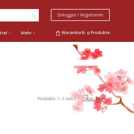
Einloggen / Registrieren
Warenkorb:
Produkte
ttel
Mehr
0
Produkte:
1
–
1
von
1
Zeige:
12