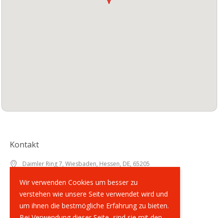
Kontakt
Daimler Ring 7, Wiesbaden, Hessen, DE, 65205
+49 (0)6122 - 70 70 678
Wir verwenden Cookies um besser zu
info@supernailshop.de
verstehen wie unsere Seite verwendet wird und
um ihnen die bestmögliche Erfahrung zu bieten.
Bei Verwendung dieser Seite, sind sie mit den