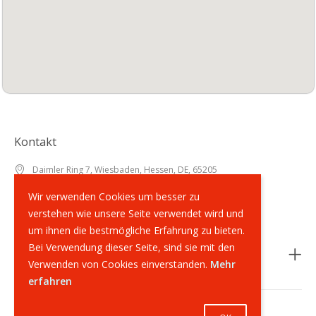
Kontakt
Daimler Ring 7, Wiesbaden, Hessen, DE, 65205
+49 (0)6122 - 70 70 678
Wir verwenden Cookies um besser zu
info@supernailshop.de
verstehen wie unsere Seite verwendet wird und
um ihnen die bestmögliche Erfahrung zu bieten.
Bei Verwendung dieser Seite, sind sie mit den
Rechtliches
Verwenden von Cookies einverstanden.
Mehr
erfahren