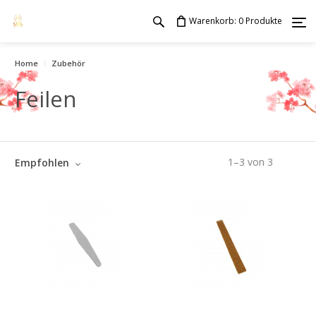
Warenkorb:
Produkte
0
Home
Zubehör
Feilen
1
–
3
von
3
Empfohlen