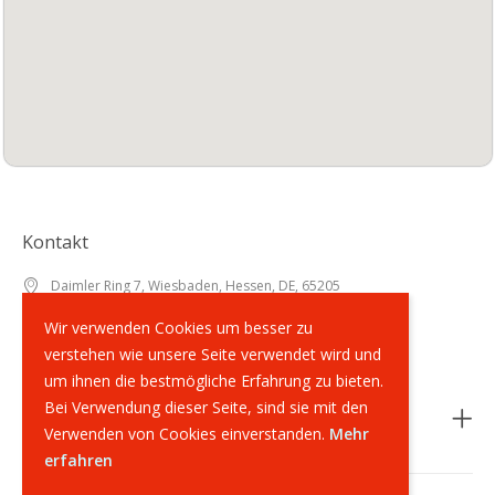
Kontakt
Daimler Ring 7, Wiesbaden, Hessen, DE, 65205
+49 (0)6122 - 70 70 678
Wir verwenden Cookies um besser zu
info@supernailshop.de
verstehen wie unsere Seite verwendet wird und
um ihnen die bestmögliche Erfahrung zu bieten.
Bei Verwendung dieser Seite, sind sie mit den
Rechtliches
Verwenden von Cookies einverstanden.
Mehr
erfahren